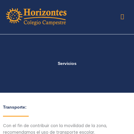
Ir
Me
al
contenido
prin
Servicios
Transporte:
Con el fin de contribuir con la movilidad de la zona,
recomendamos el uso de transporte escolar.