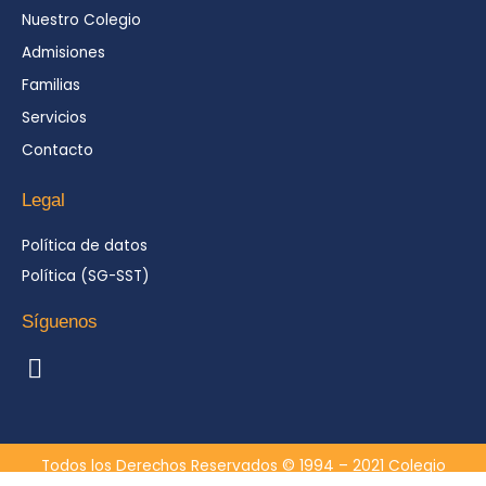
Nuestro Colegio
Admisiones
Familias
Servicios
Contacto
Legal
Política de datos
Política (SG-SST)
Síguenos
I
n
s
t
a
Todos los Derechos Reservados © 1994 – 2021 Colegio