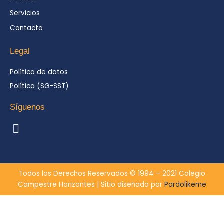
Servicios
Contacto
Legal
Política de datos
Política (SG-SST)
Síguenos
I
n
s
t
a
Todos los Derechos Reservados © 1994 – 2021 Colegio
g
Campestre Horizontes | Sitio diseñado por
Pardolikeme
r
a